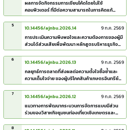
ผลการจัดกิจกรรมการเขียนโค้ดโดยไม่ใช้
คอมพิวเตอร์ ที่มีต่อความสามารถในการคิดแก้
ปัญหาของเด็กปฐมวัย
5
10.14456/ajnbu.2026.14
9 ก.ค. 2569
การประเมินความพึงพอใจและความต้องการของผู้มี
ส่วนได้ส่วนเสียเพื่อพัฒนา หลักสูตรบริหารธุรกิจ
บัณฑิต สาขาวิชานวัตกรรมทางการเงินและการ
ลงทุน ให้ตรงตามสมรรถนะยุคดิจิทัล
6
10.14456/ajnbu.2026.13
9 ก.ค. 2569
กลยุทธ์การตลาดที่ส่งผลต่อความตั้งใจซื้อซ้ำและ
ความเต็มใจจ่าย ของผู้บริโภคสินค้าเกษตรอินทรีย์
เขตภาคใต้
7
10.14456/ajnbu.2026.12
9 ก.ค. 2569
แนวทางการพัฒนากระบวนการจัดการแบบมีส่วน
ร่วมของวิสาหกิจชุมชนท่องเที่ยวเชิงเกษตรและ
วัฒนธรรมบ้านนาสะอุ้ง เพื่อเป้าหมายแห่งความ
ยั่งยืนทางธุรกิจและชุมชน
8