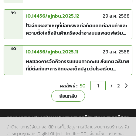
39
10.14456/ajnbu.2025.12
29 ส.ค. 2568
ปัจจัยเชิงสาเหตุที่มีอิทธิพลต่อทัศนคติต่อสินค้าและ
ความตั้งใจซื้อสินค้าเครื่องสำอางบนแพลตฟอร์ม
ออนไลน์ในกรุงเทพมหานคร
40
10.14456/ajnbu.2025.11
29 ส.ค. 2568
ผลของการจัดกิจกรรมแบบคาดคะเน สังเกต อธิบาย
ที่มีต่อทักษะการคิดของเด็กปฐมวัยโรงเรียน
เทพวิทยา เขตลาดพร้าว กรุงเทพมหานคร
ผลลัพธ์ :
50
/
2
ย้อนกลับ
กองระบบและบริหารข้อมูลเชิงยุทธศาสตร์ด้านวิทยาศาสตร์ วิจัย
และนวัตกรรม สำนักงานการวิจัยแห่งชาติ (วช.)
สำนักงานการวิจัยแห่งชาติมีการเก็บข้อมูลการใช้งานระบบการบริการรหัส
ตัวระบุวัตถุดิจิทัล (Digitsl Object Identifer: DOI) จึงขอให้ท่านรับรองว่า