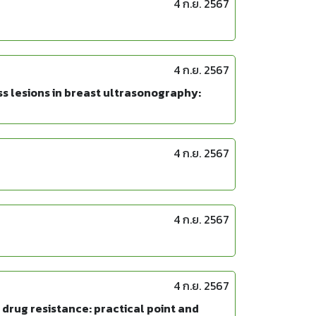
4 ก.ย. 2567
4 ก.ย. 2567
ass lesions in breast ultrasonography:
4 ก.ย. 2567
4 ก.ย. 2567
4 ก.ย. 2567
al drug resistance: practical point and