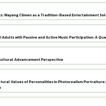
s: Wayang Climen as a Tradition-Based Entertainment Sol
dults with Passive and Active Music Participation: A Qua
 Cultural Advancement Perspective
ural Values of Personalities in Photorealism Portraiture
u