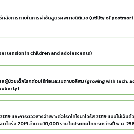
ร์หลังการตายในการผ่าชันสูตรศพทางนิติเวช (utility of postm
hypertension in children and adolescents)
แลผู้ป่วยเด็กโรคต่อมไร้ท่อและเมตาบอลิสม (growing with tech:
 puberty)
ัส 2019 และการตวจสารจำเพาะต่อโรคโคโรนาไวรัส 2019 แบบไม่เจ็บต
นาไวรัส 2019 จำนวน 10,000 ราย ในประเทศไทย ระหว่างปี พ.ศ. 256
non-invasive sweat test devices for screening 10,000 case