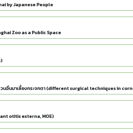
hai by Japanese People
ghai Zoo as a Public Space
s)
่วนอื่นมาเลี้ยงกระจกตา (different surgical techniques in cor
nant otitis externa, MOE)