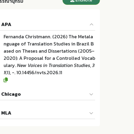
EndNote
รรณานุกรม
APA
Fernanda Christmann. (2026) The Metala
nguage of Translation Studies in Brazil B
ased on Theses and Dissertations (2005–
2020): A Proposal for a Controlled Vocab
ulary.
New Voices in Translation Studies
,
3
1
(1), -. 10.14456/nvts.2026.11
Chicago
Fernanda Christmann. "The Metalanguage
MLA
of Translation Studies in Brazil Based on
Theses and Dissertations (2005–2020): A
Fernanda Christmann. The Metalanguage
Proposal for a Controlled Vocabulary". N
of Translation Studies in Brazil Based on