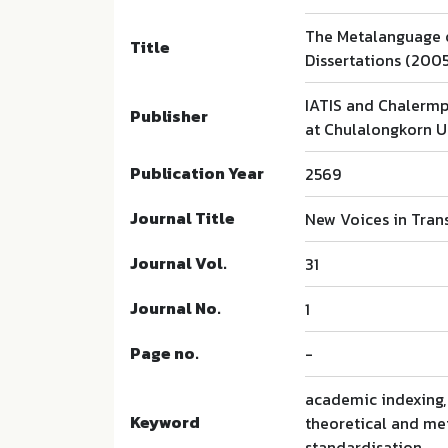
The Metalanguage o
Title
Dissertations (200
IATIS and Chalermpr
Publisher
at Chulalongkorn U
Publication Year
2569
Journal Title
New Voices in Tran
Journal Vol.
31
Journal No.
1
Page no.
-
academic indexing, 
Keyword
theoretical and met
standardisation