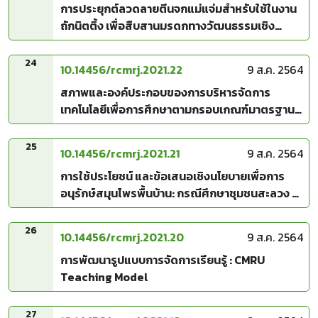
การประยุกต์ลวดลายตีนจกแม่แจ่มสำหรับใช้ในงาน
ถักนิตติ้ง เพื่อสืบสานมรดกทางวัฒนธรรมเชิง
สร้างสรรค์
24
10.14456/rcmrj.2021.22
9 ส.ค. 2564
สภาพและองค์ประกอบของการบริหารจัดการ
เทคโนโลยีเพื่อการศึกษาตามกรอบเกณฑ์มาตรฐาน
ห้องสมุดโรงเรียน สังกัดสำนักงานคณะกรรมการ
การศึกษาขั้นพื้นฐาน
25
10.14456/rcmrj.2021.21
9 ส.ค. 2564
การใช้ประโยชน์ และข้อเสนอเชิงนโยบายเพื่อการ
อนุรักษ์สมุนไพรพื้นบ้าน: กรณีศึกษาชุมชนสะลวง ขี้
เหล็ก อำเภอแม่ริม จังหวัดเชียงใหม่
26
10.14456/rcmrj.2021.20
9 ส.ค. 2564
การพัฒนารูปแบบการจัดการเรียนรู้ : CMRU
Teaching Model
27