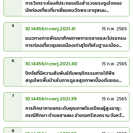
การวิเคราะห์องค์ประกอบเชิงสำรวจแรงจูงใจของ
นักท่องเที่ยวที่มาเยี่ยมชมวัดพระธาตุพนม
วรมหาวิหาร จังหวัดนครพนม
5
10.14456/rcmrj.2021.41
15 ก.พ. 2565
แนวทางการพัฒนาศักยภาพการตลาดและโปรแกรม
การท่องเที่ยวชุมชนเมืองเก่าสุโขทัยในฐานะเมือง
สร้างสรรค์โลกภายใต้ฐานวิถีชีวิตใหม่ (New
Normal)
6
10.14456/rcmrj.2021.40
15 ก.พ. 2565
ปัจจัยที่มีความสัมพันธ์กับพฤติกรรมการใช้พืช
สมุนไพรพื้นบ้านในการดูแลสุขภาพเบื้องต้นของ
อาสาสมัครสาธารณสุขประจำหมู่บ้าน ตำบลแม่ไร่
อำเภอแม่จัน จังหวัดเชียงราย
7
10.14456/rcmrj.2021.39
15 ก.พ. 2565
การศึกษาการยกระดับคุณภาพโรงเรียนผู้สูงอายุ :
กรณีศึกษา ตำบลสามผง อำเภอศรีสงคราม จังหวัด
นครพนม
8