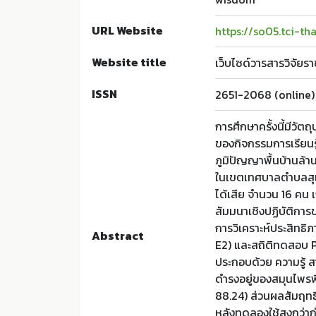
URL Website
https://so05.tci-t
Website title
เว็บไซด์วารสารวิจัยรา
ISSN
2651-2068 (online)
การศึกษาครั้งนี้มีวั
ของกิจกรรมการเรียนรู้
ภูมิปัญญาพื้นบ้านล้านน
ในเขตเทศบาลตำบลสุเท
ได้เสีย จำนวน 16 คน
สัมมนาเชิงปฏิบัติการข
การวิเคราะห์ประสิทธิ
Abstract
E2) และสถิติทดสอบ P
ประกอบด้วย ความรู้ ส
ดำรงอยู่ของสมุนไพรพ
88.24) ส่วนผลสัมฤทธิ
หลังทดลองใช้สูงกว่าก