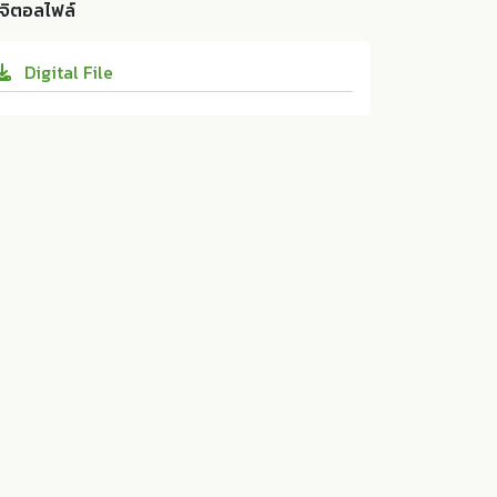
ดเชียงใหม่". วารสารวิจัยราชภัฏเชียงใหม่ 22 (2
ิจิตอลไฟล์
ยุโดยใช้ภูมิปัญญาพื้นบ้านล้านนาเป็นฐาน: กรณี
021):66-77. 10.14456/rcmrj.2021.5
ศึกษาเทศบาลตำบลสุเทพ อำเภอเมือง จังหวัดเชี
Digital File
ยงใหม่. มหาวิทยาลัยราชภัฏเชียงใหม่:ม.ป.ท. 20
21. 10.14456/rcmrj.2021.5