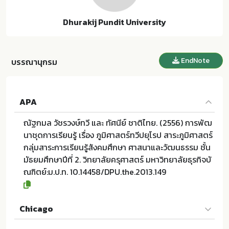
Dhurakij Pundit University
EndNote
บรรณานุกรม
APA
ณัฐกมล วัชรวงษ์ทวี และ ทัศนีย์ ชาติไทย. (2556) การพัฒ
นาชุดการเรียนรู้ เรื่อง ภูมิศาสตร์ทวีปยุโรป สาระภูมิศาสตร์
กลุ่มสาระการเรียนรู้สังคมศึกษา ศาสนาและวัฒนธรรม ชั้น
มัธยมศึกษาปีที่ 2. วิทยาลัยครุศาสตร์ มหาวิทยาลัยธุรกิจบั
ณฑิตย์:ม.ป.ท. 10.14458/DPU.the.2013.149
Chicago