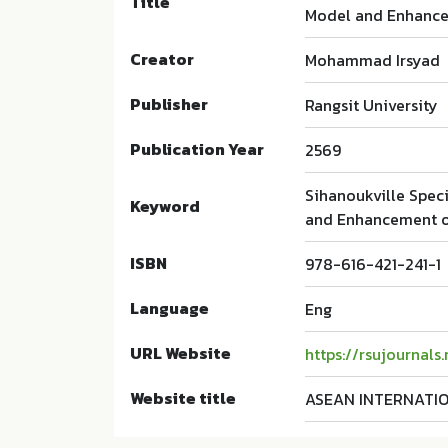
Title
Model and Enhance
Creator
Mohammad Irsyad
Publisher
Rangsit University
Publication Year
2569
Sihanoukville Spec
Keyword
and Enhancement of
ISBN
978-616-421-241-1
Language
Eng
URL Website
https://rsujournals
Website title
ASEAN INTERNATI