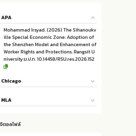
APA
Mohammad Irsyad. (2026) The Sihanoukv
ille Special Economic Zone: Adoption of
the Shenzhen Model and Enhancement of
Worker Rights and Protections. Rangsit U
niversity:ม.ป.ท. 10.14458/RSU.res.2026.152
Chicago
Mohammad Irsyad. 2026. The Sihanoukvil
MLA
le Special Economic Zone: Adoption of t
he Shenzhen Model and Enhancement of
Mohammad Irsyad. The Sihanoukville Spe
Worker Rights and Protections. ม.ป.ท.:Ran
cial Economic Zone: Adoption of the She
gsit University; 10.14458/RSU.res.2026.152
ิจิตอลไฟล์
nzhen Model and Enhancement of Worke
r Rights and Protections. ม.ป.ท.:Rangsit Un