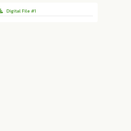
ช, 2019. Print. 10.14457/STOU.the.2019.141
Digital File #1