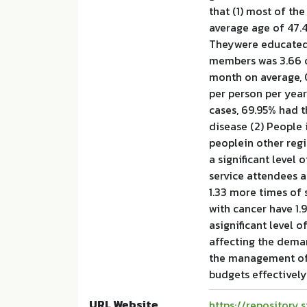
that (1) most of th
average age of 47.4
Theywere educated 
members was 3.66 o
month on average, 
per person per year.
cases, 69.95% had t
disease (2) People 
peoplein other regio
a significant level o
service attendees at
1.33 more times of 
with cancer have 1.
asignificant level o
affecting the deman
the management of 
budgets effectively
URL Website
https://repository.s