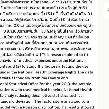
นื่องจากต้องการรักษาโรคร้อยละ 69.95 (2) ประชาชนที่อยู่ใน
บบริการน้อยกว่าประชาชนในภาคอื่น 1.21 ครั้ง ผู้ที่เข้ารับ
ครับบริการมากกว่าสาเหตุอื่น 1.54 ครั้ง ที่ระดับนัยสำคัญ 0.1
กจะส่งผลให้ผู้ข้ารับบริการที่อายุเพิ่มขึ้น 1 ปี เข้ารับบริการล
นัยสำคัญ 0.0 แต่เมื่ออายุเพิ่มขึ้นถึงระดับหนึ่งจะส่งผลให้ผู้เข้า
 1 ปี เข้ารับบริการเพิ่มขึ้น 1.33 ครั้ง ผู้ที่เป็นโรคมะเร็งมีการเข้า
ม่เป็นโรคมะเร็ง 1.99 ครั้ง ที่ระดับนัยสำคัญ 0.01 ทั้งนี้หน่วย
ห้ความสำคัญกับปัจจัยที่ส่งผลกระทบกับความต้องการเข้ารับ
วางแนวทางในการบริหารจัดการระบบสุขภาพและการจัดสรรงบ
ได้อย่างมีประสิทธิภาพ || This research aimed to (1)
behavior of medical expenses underthe National
hts and (2) to study the factors affecting the use
 under the National Health Coverage Rights.The data
ch were secondary from the Health and
onal Statistical Office for the year 2019, the sample
npatients who used medical benefits, National Health
ata analyzedusing descriptive statistics such as
standard deviation. The factorswere analyzed by a
model with a Poisson distribution.The results showed