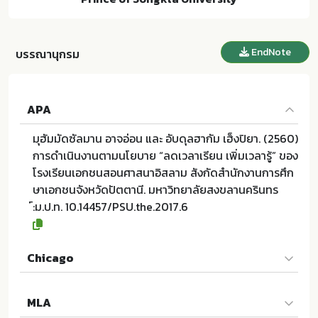
EndNote
บรรณานุกรม
APA
มุฮัมมัดซัลมาน อาจอ่อน และ อับดุลฮากัม เฮ็งปิยา. (2560)
การดำเนินงานตามนโยบาย “ลดเวลาเรียน เพิ่มเวลารู้” ของ
โรงเรียนเอกชนสอนศาสนาอิสลาม สังกัดสำนักงานการศึก
ษาเอกชนจังหวัดปัตตานี. มหาวิทยาลัยสงขลานครินทร
์:ม.ป.ท. 10.14457/PSU.the.2017.6
Chicago
มุฮัมมัดซัลมาน อาจอ่อน และ อับดุลฮากัม เฮ็งปิยา. 2560.
MLA
การดำเนินงานตามนโยบาย “ลดเวลาเรียน เพิ่มเวลารู้” ของ