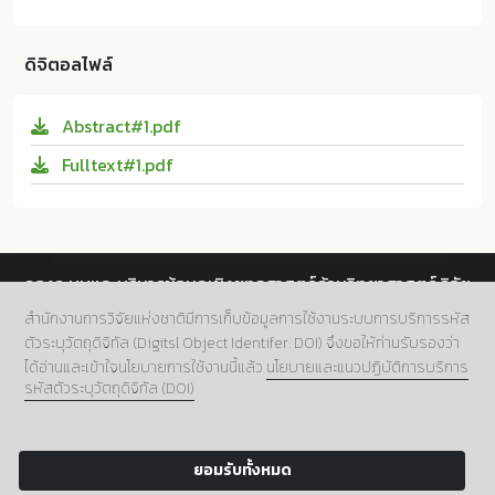
โรงเรียนเอกชนสอนศาสนาอิสลาม สังกัดสำนักงานการศึก
มุฮัมมัดซัลมาน อาจอ่อน และ อับดุลฮากัม เฮ็งปิยา. การดำเ
ษาเอกชนจังหวัดปัตตานี. ม.ป.ท.:มหาวิทยาลัยสงขลานคริน
นินงานตามนโยบาย “ลดเวลาเรียน เพิ่มเวลารู้” ของโรงเรีย
ทร์; 10.14457/PSU.the.2017.6
ดิจิตอลไฟล์
นเอกชนสอนศาสนาอิสลาม สังกัดสำนักงานการศึกษาเอกช
นจังหวัดปัตตานี. ม.ป.ท.:มหาวิทยาลัยสงขลานครินทร์, 256
Abstract#1.pdf
0. Print. 10.14457/PSU.the.2017.6
Fulltext#1.pdf
กองระบบและบริหารข้อมูลเชิงยุทธศาสตร์ด้านวิทยาศาสตร์ วิจัย
และนวัตกรรม สำนักงานการวิจัยแห่งชาติ (วช.)
สำนักงานการวิจัยแห่งชาติมีการเก็บข้อมูลการใช้งานระบบการบริการรหัส
ตัวระบุวัตถุดิจิทัล (Digitsl Object Identifer: DOI) จึงขอให้ท่านรับรองว่า
ที่อยู่.
196 ถนนพหลโยธิน แขวงลาดยาว เขตจตุจักร กทม.
ได้อ่านและเข้าใจนโยบายการใช้งานนี้แล้ว
นโยบายและแนวปฏิบัติการบริการ
10900
รหัสตัวระบุวัตถุดิจิทัล (DOI)
เบอร์โทร.
02 5612445 ต่อ 705
อีเมล์.
doi@nrct.go.th
ยอมรับทั้งหมด
Copyright 2024 NRCT:Digital Object Identifier.