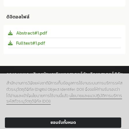
รถทางภาษาของนักศึกษาระดับอุดมศึกษาในพื้นที่ 3 จังหวัด
ปาอีซะห์ จินตรา และ อาฟีฟี ลาเต๊ะ. ปัจจัยพหุระดับในการเลื
ชายแดนภาคใต้. ม.ป.ท.:มหาวิทยาลัยสงขลานครินทร์; 10.14
อกเรียนภาษาต่างประเทศที่มีอิทธิพลต่อความสามารถทางภ
457/PSU.the.2017.14
ดิจิตอลไฟล์
าษาของนักศึกษาระดับอุดมศึกษาในพื้นที่ 3 จังหวัดชายแด
นภาคใต้. ม.ป.ท.:มหาวิทยาลัยสงขลานครินทร์, 2560. Prin
Abstract#1.pdf
t. 10.14457/PSU.the.2017.14
Fulltext#1.pdf
กองระบบและบริหารข้อมูลเชิงยุทธศาสตร์ด้านวิทยาศาสตร์ วิจัย
และนวัตกรรม สำนักงานการวิจัยแห่งชาติ (วช.)
สำนักงานการวิจัยแห่งชาติมีการเก็บข้อมูลการใช้งานระบบการบริการรหัส
ตัวระบุวัตถุดิจิทัล (Digitsl Object Identifer: DOI) จึงขอให้ท่านรับรองว่า
ที่อยู่.
196 ถนนพหลโยธิน แขวงลาดยาว เขตจตุจักร กทม.
ได้อ่านและเข้าใจนโยบายการใช้งานนี้แล้ว
นโยบายและแนวปฏิบัติการบริการ
10900
รหัสตัวระบุวัตถุดิจิทัล (DOI)
เบอร์โทร.
02 5612445 ต่อ 705
อีเมล์.
doi@nrct.go.th
ยอมรับทั้งหมด
Copyright 2024 NRCT:Digital Object Identifier.