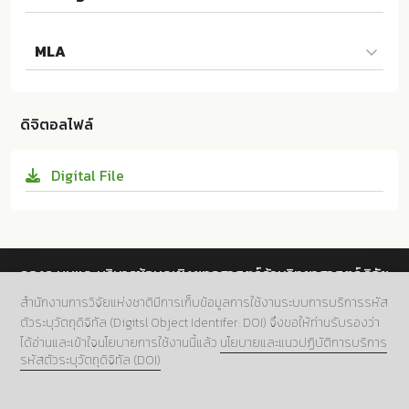
โฆษิต วรธีระ. 2569. แนวทางการวินิจฉัยและการจัดการภาว
MLA
ะก้อนสิ่งแปลกปลอมในทางเดินอาหาร: การบูรณาการนวัตก
รรมการส่องกล้องและการรักษา. ม.ป.ท.:Mahidol Universi
โฆษิต วรธีระ. แนวทางการวินิจฉัยและการจัดการภาวะก้อนสิ่
ty; 10.14457/MU.res.2026.34
งแปลกปลอมในทางเดินอาหาร: การบูรณาการนวัตกรรมกา
ดิจิตอลไฟล์
รส่องกล้องและการรักษา. ม.ป.ท.:Mahidol University, 25
69. Print. 10.14457/MU.res.2026.34
Digital File
กองระบบและบริหารข้อมูลเชิงยุทธศาสตร์ด้านวิทยาศาสตร์ วิจัย
และนวัตกรรม สำนักงานการวิจัยแห่งชาติ (วช.)
สำนักงานการวิจัยแห่งชาติมีการเก็บข้อมูลการใช้งานระบบการบริการรหัส
ตัวระบุวัตถุดิจิทัล (Digitsl Object Identifer: DOI) จึงขอให้ท่านรับรองว่า
ที่อยู่.
196 ถนนพหลโยธิน แขวงลาดยาว เขตจตุจักร กทม.
ได้อ่านและเข้าใจนโยบายการใช้งานนี้แล้ว
นโยบายและแนวปฏิบัติการบริการ
10900
รหัสตัวระบุวัตถุดิจิทัล (DOI)
เบอร์โทร.
02 5612445 ต่อ 705
อีเมล์.
doi@nrct.go.th