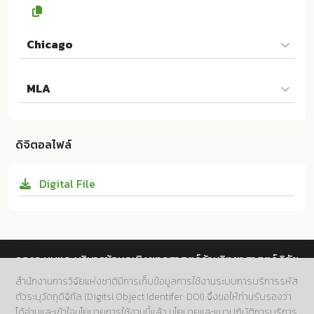
Chicago
กัญญ์วรา พันธ์พานิช และ ศศิพินธุ์ พลานุภาพ. 2569. ภาวะ
MLA
สับสนเฉียบพลันหลังผ่าตัด. ม.ป.ท.:Mahidol University; 1
0.14457/MU.res.2026.30
กัญญ์วรา พันธ์พานิช และ ศศิพินธุ์ พลานุภาพ. ภาวะสับสน
เฉียบพลันหลังผ่าตัด. ม.ป.ท.:Mahidol University, 2569.
ดิจิตอลไฟล์
Print. 10.14457/MU.res.2026.30
Digital File
กองระบบและบริหารข้อมูลเชิงยุทธศาสตร์ด้านวิทยาศาสตร์ วิจัย
และนวัตกรรม สำนักงานการวิจัยแห่งชาติ (วช.)
สำนักงานการวิจัยแห่งชาติมีการเก็บข้อมูลการใช้งานระบบการบริการรหัส
ตัวระบุวัตถุดิจิทัล (Digitsl Object Identifer: DOI) จึงขอให้ท่านรับรองว่า
ที่อยู่.
196 ถนนพหลโยธิน แขวงลาดยาว เขตจตุจักร กทม.
ได้อ่านและเข้าใจนโยบายการใช้งานนี้แล้ว
นโยบายและแนวปฏิบัติการบริการ