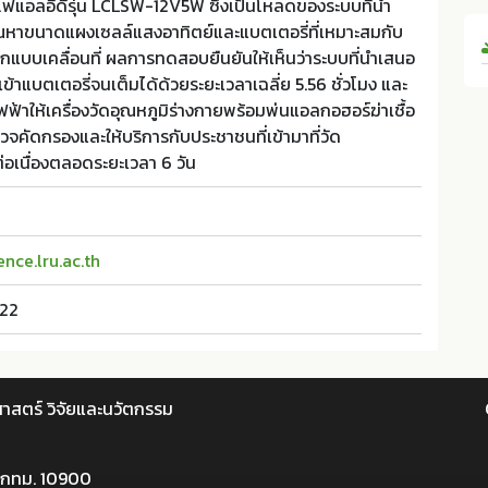
ไฟแอลอีดีรุ่น LCLSW-12V5W ซึ่งเป็นโหลดของระบบที่นำ
ณหาขนาดแผงเซลล์แสงอาทิตย์และแบตเตอรี่ที่เหมาะสมกับ
กแบบเคลื่อนที่ ผลการทดสอบยืนยันให้เห็นว่าระบบที่นำเสนอ
้าแบตเตอรี่จนเต็มได้ด้วยระยะเวลาเฉลี่ย 5.56 ชั่วโมง และ
้าให้เครื่องวัดอุณหภูมิร่างกายพร้อมพ่นแอลกอฮอร์ฆ่าเชื้อ
ตรวจคัดกรองและให้บริการกับประชาชนที่เข้ามาที่วัด
่อเนื่องตลอดระยะเวลา 6 วัน
nce.lru.ac.th
022
าสตร์ วิจัยและนวัตกรรม
 กทม. 10900