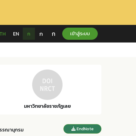
ก
ก
เข้าสู่ระบบ
TH
EN
ก
มหาวิทยาลัยราชภัฏเลย
EndNote
รรณานุกรม