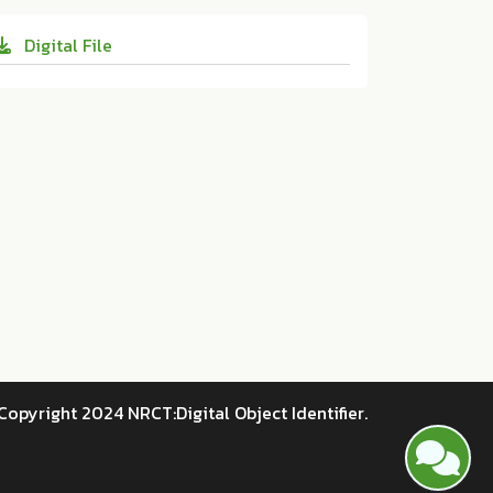
57/LRU.res.2022.82
ร่างกายพร้อมพ่นแอลกอฮอร์ฆ่าเชื้อแบบเคลื่อน
Digital File
ที่. ม.ป.ท.:มหาวิทยาลัยราชภัฏเลย, 2565. Print.
10.14457/LRU.res.2022.82
Copyright 2024 NRCT:Digital Object Identifier.