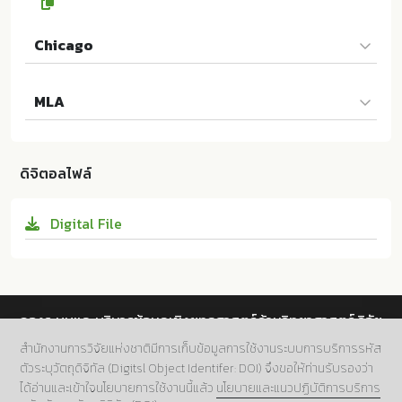
Chicago
ภาณินี จารุศรีพันธุ์ และ นันทิพร อุไรจารี, "โรคหินปูนเกากระ
MLA
ดูกหู (ototsclerosis)", 2024. เอกสาร.https://mdcucon
ference.com/event/ebook/fileview/1/TH/ebook_ch
ภาณินี จารุศรีพันธุ์ และ นันทิพร อุไรจารี, (2024). โรคหินปู
apters, https://mdcuconference.com/congress203
นเกากระดูกหู (ototsclerosis), [เอกสาร].https://mdcuc
9 10.14457/CU.doc.2024.23
ดิจิตอลไฟล์
onference.com/event/ebook/fileview/1/TH/ebook
_chapters. สืบค้นจาก https://mdcuconference.com/
Digital File
congress2039 10.14457/CU.doc.2024.23
กองระบบและบริหารข้อมูลเชิงยุทธศาสตร์ด้านวิทยาศาสตร์ วิจัย
และนวัตกรรม สำนักงานการวิจัยแห่งชาติ (วช.)
สำนักงานการวิจัยแห่งชาติมีการเก็บข้อมูลการใช้งานระบบการบริการรหัส
ตัวระบุวัตถุดิจิทัล (Digitsl Object Identifer: DOI) จึงขอให้ท่านรับรองว่า
ที่อยู่.
196 ถนนพหลโยธิน แขวงลาดยาว เขตจตุจักร กทม.
ได้อ่านและเข้าใจนโยบายการใช้งานนี้แล้ว
นโยบายและแนวปฏิบัติการบริการ
10900