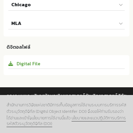
Chicago
วรพล วัฒนเหลืองอรุณ และผู้แต่งคนอื่นๆ. "การศึกษาเอกลั
MLA
กษณ์เพื่อการท่องเที่ยวบนพื้นฐานของการจัดการท่องเที่ยว
อย่างยั่งยืน พื้นที่อำเภอแม่ริม จังหวัดเชียงใหม่". วารสารวิจั
วรพล วัฒนเหลืองอรุณ และผู้แต่งคนอื่นๆ. การศึกษาเอกลั
ยราชภัฏเชียงใหม่ 20 (2019):53-68. 10.14456/rcmrj.201
กษณ์เพื่อการท่องเที่ยวบนพื้นฐานของการจัดการท่องเที่ยว
9.15
ดิจิตอลไฟล์
อย่างยั่งยืน พื้นที่อำเภอแม่ริม จังหวัดเชียงใหม่. มหาวิทยาลั
ยราชภัฏเชียงใหม่:ม.ป.ท. 2019. 10.14456/rcmrj.2019.15
Digital File
กองระบบและบริหารข้อมูลเชิงยุทธศาสตร์ด้านวิทยาศาสตร์ วิจัย
และนวัตกรรม สำนักงานการวิจัยแห่งชาติ (วช.)
สำนักงานการวิจัยแห่งชาติมีการเก็บข้อมูลการใช้งานระบบการบริการรหัส
ตัวระบุวัตถุดิจิทัล (Digitsl Object Identifer: DOI) จึงขอให้ท่านรับรองว่า
ที่อยู่.
196 ถนนพหลโยธิน แขวงลาดยาว เขตจตุจักร กทม.
ได้อ่านและเข้าใจนโยบายการใช้งานนี้แล้ว
นโยบายและแนวปฏิบัติการบริการ
10900
รหัสตัวระบุวัตถุดิจิทัล (DOI)
เบอร์โทร.
02 5612445 ต่อ 705