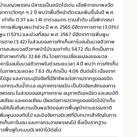
ป่าเบญจพรรณ มีสาธรเป็นชนิดไม้เด่น เมื่อพิจารณาพลวัต
การวัดทุก ๆ 2 ปี พบว่าพื้นที่หน้าตัดรวมเพิ่มขึ้นในปี พ.ศ.
 เท่ากับ 0.37 และ 1.41 ตารางเมตร ตามลำดับ เมื่อพิจารณา
การเพิ่มพูนพบว่าช่วง ปี พ.ศ. 2565 มีอัตราการตาย (3.01%)
ูน (1.53%) และช่วงที่สอง พ.ศ. 2567 มีอัตราการเพิ่มพูน
การตาย (3.42) ในส่วนของการกักเก็บคาร์บอนในมวลชีวภาพ
ีการสะสมมวลชีวภาพป่าไม้รวมเท่ากับ 54.72 ตัน คิดเป็นการ
ชีวภาพเท่ากับ 32.66 ตัน โดยการเปลี่ยนแปลงของมวล
บคาร์บอนในมวลชีวภาพในช่วงระยะเวลา 4 ปี พบว่า การกักเก็บ
นภาพรวมลดลง 7.63 ตัน คิดเป็น 4.06 ตันต่อไร่ เนื่องจาก
ม้สูง และการระบุปัจจัยที่มีอิทธิพลต่อการปรากฏของชนิด
งจากระดับน้ำทะเล อนุภาคทรายแป้ง เป็นปัจจัยหลักของการ
ญจพรรณ ในส่วนของอนุภาคทราย อนุภาคดินเหนียว และสมบัติ
ทสเซียม และแคลเซียม มีผลต่อการปรากฏของชนิดไม้ป่าเต็ง
สดงให้เห็นถึงความเป็นพลวัตของการฟื้นฟูป่าตามธรรมชาติ
ิ่มพูนของต้นไม้ และปัจจัยทางนิเวศที่มีบทบาทสำคัญในการ
เก็บคาร์บอน และการกระจายพรรณไม้ ซึ่งเป็นรากฐาน
รฟื้นฟูในระบบนิเวศป่าไม้ต่อไป