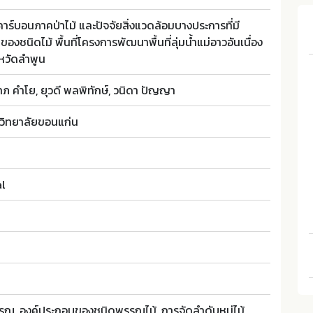
ร์บอนภาคป่าไม้ และปัจจัยสิ่งแวดล้อมบางประการที่มี
งชนิดไม้ พื้นที่โครงการพัฒนาพื้นที่ลุ่มน้ำแม่อาวอันเนื่อง
หวัดลำพูน
าภ คำโย, ยุวดี พลพิทักษ์, วนิดา ปัญญา
วิทยาลัยขอนแก่น
al
รรณ, องค์ประกอบของชนิดพรรณไม้, การจัดลำดับหมู่ไม้