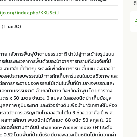
ด
aijo.org/index.php/KKUSciJ
e (ThaiJO)
ภายหลังการฟื้นฟูป่าตามธรรมชาติ นำไปสู่การเข้าใจรูปแบบ
่นระยะเวลาการฟื้นตัวของป่าจากการทราบถึงปัจจัยที่มี
 ๆ งานวิจัยนี้มีวัตถุประสงค์เพื่อศึกษาการเปลี่ยนแปลงของป่า
งองค์ประกอบพรรณไม้ การกักเก็บคาร์บอนในมวลชีวภาพ และ
่งผลต่อการกระจายของพรรณไม้เด่นในพื้นที่ป่าเบญจพรรณและ
้นตัวเองตามธรรมชาติ อำเภอป่าซาง จังหวัดลำพูน โดยการวาง
ตร x 50 เมตร จำนวน 3 แปลง ในสองชนิดป่า เก็บข้อมูล
อมูลสภาพภูมิประเทศ และตัวอย่างดินเพื่อนำมาวิเคราะห์ในห้อง
รวจวัดการเจริญเติบโตของต้นไม้ใน 3 ช่วงเวลาคือ ปี พ.ศ.
ผลการศึกษา พบชนิดไม้ทั้งหมด 68 ชนิด 58 สกุล ใน 29
นิดเฉลี่ยตามค่าดัชนี Shannon-Wiener index (H') ระดับ
 0.52 โดยพื้นที่ป่าเต็งรัง มียางพลวงเป็นชนิดไม้เด่นจากค่า