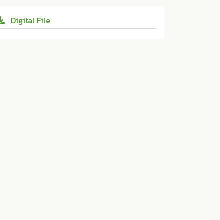
6.38
และส่งเสริมวิชาการการเกษตร มหาวิทยาลัยแม่โ
Digital File
จ้:ม.ป.ท. 2026. 10.14456/jare-mju.2026.38