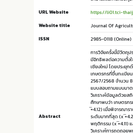
URL Website
https://li01.tci-th
Website title
Journal Of Agricul
ISSN
2985-0118 (Online)
การวิจัยครั้งนี้มีวัตถุ
มีอิทธิพลต่อความตั้
เชียงใหม่ โดยประยุก
เกษตรกรที่ขึ้นทะเบียน
2567/2568 จำนวน 80 ค
แบบสอบถามแบบมาตรประม
วิเคราะห์ข้อมูลด้วย
ศึกษาพบว่า เกษตรกรม
̅=4.12) เมื่อพิจารณาร
Abstract
ระดับมากที่สุด (x ̅=
พฤติกรรม (x ̅=4.11) 
วิเคราะห์การถดถอยพห