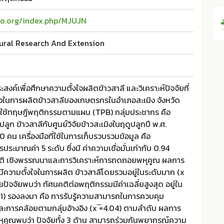
aijo.org/index.php/MJUJN
tural Research And Extension
ประสงค์เพื่อศึกษาความตั้งใจผลิตข้าวสาลี และวิเคราะห์ปัจจัยที่
งใจในการผลิตข้าวสาลีของเกษตรกรในอำเภอสะเมิง จังหวัด
ต์ใช้ทฤษฎีพฤติกรรมตามแผน (TPB) กลุ่มประชากร คือ
ปลูก ข้าวสาลีกับศูนย์วิจัยข้าวสะเมิงในฤดูปลูกปี พ.ศ.
น เครื่องมือที่ใช้ในการเก็บรวบรวมข้อมูล คือ
าณค่า 5 ระดับ ซึ่งมี ค่าความเชื่อมั่นเท่ากับ 0.94
สถิติ เชิงพรรณนาและการวิเคราะห์การถดถอยพหุคูณ ผลการ
ีความตั้งใจในการผลิต ข้าวสาลีโดยรวมอยู่ในระดับมาก (x
ายปัจจัยพบว่า ทัศนคติต่อพฤติกรรมมีค่าเฉลี่ยสูงสุด อยู่ใน
4.21) รองลงมา คือ การรับรู้ความสามารถในการควบคุม
และการคล้อยตามกลุ่มอ้างอิง (x ̅=4.04) ตามลำดับ ผลการ
ุคูณพบว่า ปัจจัยทั้ง 3 ด้าน สามารถร่วมกันพยากรณ์ความ