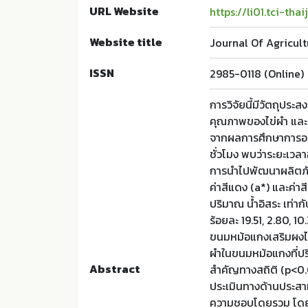
URL Website
https://li01.tci-th
Website title
Journal Of Agricul
ISSN
2985-0118 (Online)
การวิจัยนี้มีวัตถุประ
คุณภาพของไข่ผำ และ 
จากผลการศึกษาการอบแห
ชั่วโมง พบว่าระยะเวลา
การนำไปพัฒนาผลิตภัณ
ค่าสีแดง (a*) และค่า
ปริมาณ น้ำอิสระ เท่า
ร้อยละ 19.51, 2.80, 
ขนมหม้อแกงเสริมผงไข่ผ
ผำในขนมหม้อแกงที่ปริม
Abstract
สำคัญทางสถิติ (p<0.0
ประเมินทางด้านประสาทส
ความชอบโดยรวม โดยก