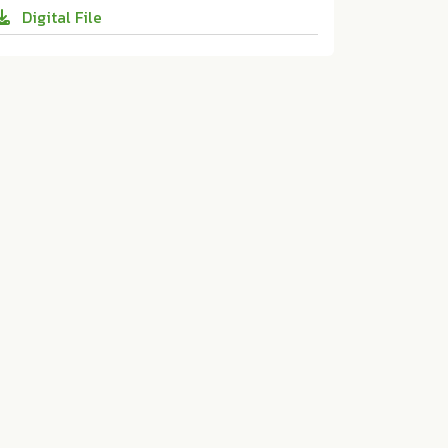
Digital File
mju.2026.34