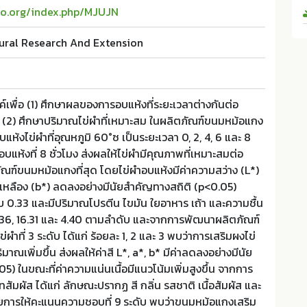
aijo.org/index.php/MJUJN
tural Research And Extension
สงค์เพื่อ (1) ศึกษาผลของการอบแห้งที่ระยะเวลาต่างกันต่อ
(2) ศึกษาปริมาณไข่ผำที่เหมาะสม ในผลิตภัณฑ์ขนมหม้อแกง
้งไข่ผำที่อุณหภูมิ 60°ซ เป็นระยะเวลา 0, 2, 4, 6 และ 8
อบแห้งที่ 8 ชั่วโมง ส่งผลให้ไข่ผำมีคุณภาพที่เหมาะสมต่อ
ฑ์ขนมหม้อแกงที่สุด โดยไข่ผำอบแห้งมีค่าความสว่าง (L*)
สีเหลือง (b*) ลดลงอย่างมีนัยสำคัญทางสถิติ (p<0.05)
กับ 0.33 และมีปริมาณโปรตีน ไขมัน ใยอาหาร เถ้า และความชื้น
10.36, 16.31 และ 4.40 ตามลำดับ และจากการพัฒนาผลิตภัณฑ์
ำที่ 3 ระดับ ได้แก่ ร้อยละ 1, 2 และ 3 พบว่าการเสริมผงไข่
าณเพิ่มขึ้น ส่งผลให้ค่าสี L*, a*, b* มีค่าลดลงอย่างมีนัย
5) ในขณะที่ค่าความแน่นเนื้อมีแนวโน้มเพิ่มสูงขึ้น จากการ
ัมผัส ได้แก่ ลักษณะปรากฏ สี กลิ่น รสชาติ เนื้อสัมผัส และ
ารให้คะแนนความชอบที่ 9 ระดับ พบว่าขนมหม้อแกงเสริม