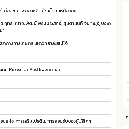
่ผำต่อคุณภาพของผลิตภัณฑ์ขนมหม้อแกง
ฤทธิ, ญาณพัฒน์ พรมประสิทธิ์, สุมิตานันท์ จันทะบุรี, ประดิ
ธยา
มวิชาการการเกษตร มหาวิทยาลัยแม่โจ้
tural Research And Extension
ด
อบแห้ง, การเสริมโปรตีน, การยอมรับของผู้บริโภค