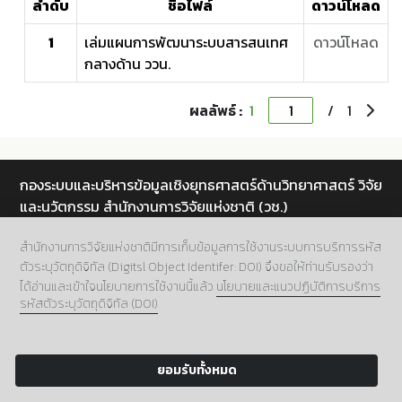
ลำดับ
ชื่อไฟล์
ดาวน์โหลด
1
เล่มแผนการพัฒนาระบบสารสนเทศ
ดาวน์โหลด
กลางด้าน ววน.
ผลลัพธ์ :
1
/
1
กองระบบและบริหารข้อมูลเชิงยุทธศาสตร์ด้านวิทยาศาสตร์ วิจัย
และนวัตกรรม สำนักงานการวิจัยแห่งชาติ (วช.)
ที่อยู่.
196 ถนนพหลโยธิน แขวงลาดยาว เขตจตุจักร กทม.
สำนักงานการวิจัยแห่งชาติมีการเก็บข้อมูลการใช้งานระบบการบริการรหัส
10900
ตัวระบุวัตถุดิจิทัล (Digitsl Object Identifer: DOI) จึงขอให้ท่านรับรองว่า
เบอร์โทร.
02 5612445 ต่อ 705
ได้อ่านและเข้าใจนโยบายการใช้งานนี้แล้ว
นโยบายและแนวปฏิบัติการบริการ
รหัสตัวระบุวัตถุดิจิทัล (DOI)
อีเมล์.
doi@nrct.go.th
Copyright 2024 NRCT:Digital Object Identifier.
ยอมรับทั้งหมด