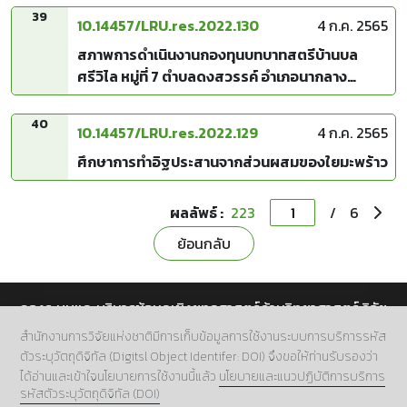
39
10.14457/LRU.res.2022.130
4 ก.ค. 2565
สภาพการดำเนินงานกองทุนบทบาทสตรีบ้านบล
ศรีวิไล หมู่ที่ 7 ตำบลดงสวรรค์ อำเภอนากลาง
จังหวัดหนองบัวลำภู
40
10.14457/LRU.res.2022.129
4 ก.ค. 2565
ศึกษาการทำอิฐประสานจากส่วนผสมของใยมะพร้าว
ผลลัพธ์ :
223
/
6
ย้อนกลับ
กองระบบและบริหารข้อมูลเชิงยุทธศาสตร์ด้านวิทยาศาสตร์ วิจัย
และนวัตกรรม สำนักงานการวิจัยแห่งชาติ (วช.)
สำนักงานการวิจัยแห่งชาติมีการเก็บข้อมูลการใช้งานระบบการบริการรหัส
ตัวระบุวัตถุดิจิทัล (Digitsl Object Identifer: DOI) จึงขอให้ท่านรับรองว่า
ที่อยู่.
196 ถนนพหลโยธิน แขวงลาดยาว เขตจตุจักร กทม.
ได้อ่านและเข้าใจนโยบายการใช้งานนี้แล้ว
นโยบายและแนวปฏิบัติการบริการ
10900
รหัสตัวระบุวัตถุดิจิทัล (DOI)