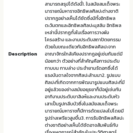
สามารถสรุปได้ดังนี้1. ในสมัยสมเด็จพระ
นารายณ์มหาราชอิทธิพลศิลปะต่างชาติ
ปรากฏอย่างเห็นได้ชัดซึ่งมีทั้งอิทธิพล
ตะวันตกและอิทธิพลศิลปะมุสลิม อิทธิพล
เหล่านี้ปรากฏทั้งในเรื่องการวางผัง
โครงสร้าง และงานประดับสถาปัตยกรรม
ด้วยในขณะเดียวกันอิทธิพลศิลปะจาก
Description
อาณาจักรใกล้เคียงปรากฏอยู่เช่นกันแต่มี
น้อยกว่า ตัวอย่างที่สําคัญคือการประดับ
กาบบน กาบล่าง ประจํายามรัดอกซึ่งได้
แรงบันดาลใจจากศิลปะล้านนา2. รูปแบบ
ศิลปะที่เกิดจากการพัฒนารูปแบบศิลปะที่มี
อยู่แล้วของช่างสมัยอยุธยาก็มีอยู่เช่นกัน
อาทิงานประดับขาสิงห์และงานประดับหัว
เสาเป็นรูปกลีบบัวซึ่งในสมัยสมเด็จพระ
นารายณ์มหาราชก็มีการดัดแปลงไปโดยมี
รูปร่างเพรียวสูงขึ้น3. การรับอิทธิพลศิลปะ
ต่างชาติอย่างเห็นได้ชัดอาจสัมพันธ์กับ
เรื่องเหตุการณ์สําคัญในประวัติศาสตร์