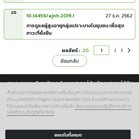
ประชากรกลุ่มเสี่ยงในพื้นที่อำเภอกระทุ่มแบน
20
10.14456/ajnh.2019.1
27 ธ.ค. 2562
การดูแลผู้สูงอายุกลุ่มเปราะบางในชุมชน เพื่อสุข
ภาวะที่ยั่งยืน
ผลลัพธ์ :
20
/
1
ย้อนกลับ
กองระบบและบริหารข้อมูลเชิงยุทธศาสตร์ด้านวิทยาศาสตร์ วิจัย
และนวัตกรรม สำนักงานการวิจัยแห่งชาติ (วช.)
สำนักงานการวิจัยแห่งชาติมีการเก็บข้อมูลการใช้งานระบบการบริการรหัส
ตัวระบุวัตถุดิจิทัล (Digitsl Object Identifer: DOI) จึงขอให้ท่านรับรองว่า
ที่อยู่.
196 ถนนพหลโยธิน แขวงลาดยาว เขตจตุจักร กทม.
ได้อ่านและเข้าใจนโยบายการใช้งานนี้แล้ว
นโยบายและแนวปฏิบัติการบริการ
10900
รหัสตัวระบุวัตถุดิจิทัล (DOI)
เบอร์โทร.
02 5612445 ต่อ 705
อีเมล์.
doi@nrct.go.th
ยอมรับทั้งหมด
Copyright 2024 NRCT:Digital Object Identifier.