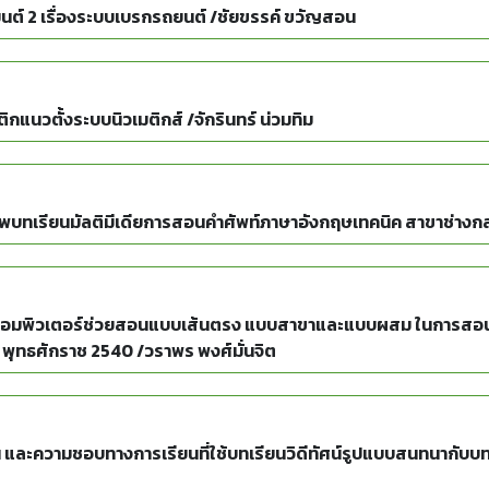
นต์ 2 เรื่องระบบเบรกรถยนต์ /ชัยขรรค์ ขวัญสอน
แนวตั้งระบบนิวเมติกส์ /จักรินทร์ น่วมทิม
พบทเรียนมัลติมีเดียการสอนคำศัพท์ภาษาอังกฤษเทคนิค สาขาช่างกล
คอมพิวเตอร์ช่วยสอนแบบเส้นตรง แบบสาขาและแบบผสม ในการสอนเรื
 พุทธศักราช 2540 /วราพร พงศ์มั่นจิต
และความชอบทางการเรียนที่ใช้บทเรียนวิดีทัศน์รูปแบบสนทนากับบทเร