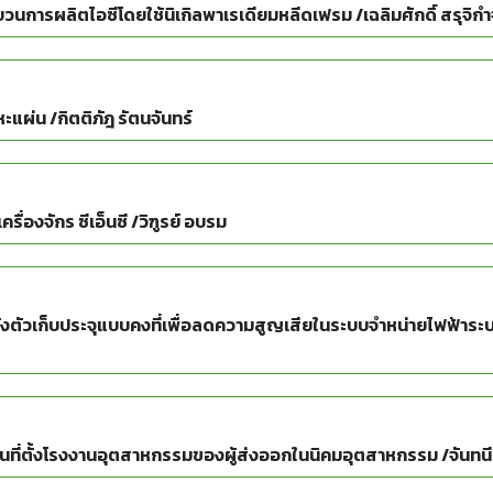
การผลิตไอซีโดยใช้นิเกิลพาเรเดียมหลีดเฟรม /เฉลิมศักดิ์ สรุจิก
แผ่น /กิตติภัฎ รัตนจันทร์
ื่องจักร ซีเอ็นซี /วิฑูรย์ อบรม
งตัวเก็บประจุแบบคงที่เพื่อลดความสูญเสียในระบบจำหน่ายไฟฟ้าระบ
านที่ตั้งโรงงานอุตสาหกรรมของผู้ส่งออกในนิคมอุตสาหกรรม /จันทนี 