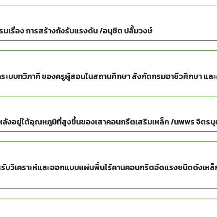
รื่อง การสร้างถังรับแรงดัน /อนุชิต ปลื้มวงษ์
ะบบทวิภาคี ของครูผู้สอนในสถานศึกษา สังกัดกรมอาชีวศึกษา และค
อยู่ใต้อุณหภูมิที่สูงขึ้นของเสาคอนกรีตเสริมเหล็ก /นพพร จิตรบ
บวิเคราะห์และออกแบบแผ่นพื้นไร้คานคอนกรีตอัดแรงชนิดดังเหล็กทีหล