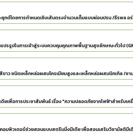
ยุกต์โดยการกำหนดเชิงเส้นตรงจำนวนเต็มแบบผ่อนปรน /ธีรพล อร่าม
ูปในการเข้าสู่ระบบควบคุมคุณภาพพื้นฐานสุขลักษณะทั่วไป (GMP 
ีขาว ชนิดเหล็กหล่อผสมโครเมียมสูงและเหล็กหล่อผสมนิกเกิล /ช
เดียเพื่อการประชาสัมพันธ์ เรื่อง "ความปลอดภัยจากไฟฟ้าสำหรับเคร
พิวเตอร์ช่วยสอนแบบสตรีมมิ่งมีเดีย เพื่อสอนเสริมวิชามัลติมีเดีย