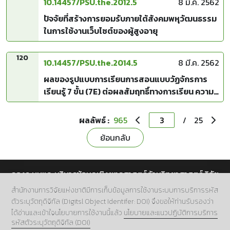
10.14457/PSU.the.2012.5
8 มี.ค. 2562
ปัจจัยที่สร้างการยอมรับภายใต้สังคมพหุวัฒนธรรม
ในการใช้งานเว็บไซต์ของผู้สูงอายุ
120
10.14457/PSU.the.2014.5
8 มี.ค. 2562
ผลของรูปแบบการเรียนการสอนแบบวัฏจักรการ
เรียนรู้ 7 ขั้น (7E) ต่อผลสัมฤทธิ์ทางการเรียน ความ
สามารถในการแก้ปัญหา และเจตคติต่อการเรียนวิชา
เคมี ของนักเรียนชั้นมัธยมศึกษาปีที่ 4 ในสังคมพหุ
ผลลัพธ์ :
965
/
25
วัฒนธรรม
ย้อนกลับ
กองระบบและบริหารข้อมูลเชิงยุทธศาสตร์ด้านวิทยาศาสตร์ วิจัย
และนวัตกรรม สำนักงานการวิจัยแห่งชาติ (วช.)
สำนักงานการวิจัยแห่งชาติมีการเก็บข้อมูลการใช้งานระบบการบริการรหัส
ตัวระบุวัตถุดิจิทัล (Digitsl Object Identifer: DOI) จึงขอให้ท่านรับรองว่า
ที่อยู่.
196 ถนนพหลโยธิน แขวงลาดยาว เขตจตุจักร กทม.
ได้อ่านและเข้าใจนโยบายการใช้งานนี้แล้ว
นโยบายและแนวปฏิบัติการบริการ
10900
รหัสตัวระบุวัตถุดิจิทัล (DOI)