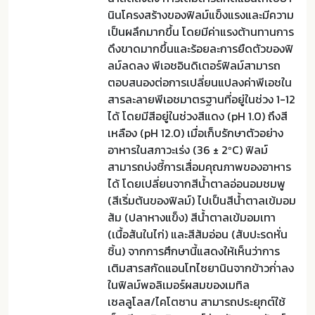
นินโครงสร้างของฟิลม์แข็งแรงและมีความ
เป็นผลึกมากขึ้น โดยมีค่าแรงต้านทานการ
ดึงขาดมากขึ้นและร้อยละการยืดตัวของฟิ
ลม์ลดลง พีเอชอินดิเตอร์ฟิลม์สามารถ
ตอบสนองต่อการเปลี่ยนแปลงค่าพีเอชใน
สารละลายพีเอชมาตรฐานที่อยู่ในช่วง 1-12
ได้ โดยมีสีอยู่ในช่วงสีแดง (pH 1.0) ถึงสี
เหลือง (pH 12.0) เมื่อเก็บรักษาตัวอย่าง
อาหารในสภาวะเร่ง (36 ± 2ºC) ฟิลม์
สามารถบ่งชี้การเสื่อมคุณภาพของอาหาร
ได้ โดยเปลี่ยนจากสีน้ำตาลอ่อนอมชมพู
(สีเริ่มต้นของฟิลม์) ไปเป็นสีน้ำตาลเข้มอม
ส้ม (ปลาหางแข็ง) สีน้ำตาลเข้มอมเทา
(เนื้อสันในไก่) และสีส้มอ่อน (สับปะรดหั่น
ชิ้น) จากการศึกษานี้แสดงให้เห็นว่าการ
เติมสารสกัดแอนโทไซยานินจากข้าวก่่าลง
ในฟิลม์พอลิเมอร์ผสมของเมทิล
เซลลูโลส/ไคโตซาน สามารถประยุกต์ใช้