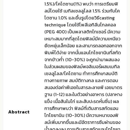
1.5%)/ไคโตซาน(1%) พบว่า การเตรียมฟิ
ลม์โดยใช้ เมทิลเซลลูโลส 1.5% ร่วมกับไค
โตซาน 1.0% และขึ้นรูปโดยวิธีcasting
technique โดยใช้โพลีเอทิลีนไกลคอล
(PEG 400) เป็นพลาสติกไทเซอร์ มีความ
เหมาะสมมากที่สุดโดยฟิลม์มีความเหนียว
ยืดหยุ่นเล็กน้อย และสามารถลอกออกจาก
พิมพ์ได้ง่าย จากนั้นแอนโทไซยานินที่สกัด
จากข้าวก่ำ (10-30%) จะถูกน่ามาผสมลง
ในส่วนผสมของฟิลม์พอลิเมอร์ผสมเมทิล
เซลลูโลส/ไคโตซาน ทำการศึกษาสมบัติ
ทางกายภาพ สมบัติทางกล และการตอบ
สนองต่อค่าพีเอชในสารละลายพี เอชมาตร
ฐาน (1-12) และในตัวอย่างอาหาร (ปลาหาง
แข็ง เนื้อสันในไก่ และสับปะรดหั่นชิ้น) ผล
การศึกษาพบว่า ฟิลม์ที่เติมสารสกัดแอน
Abstract
โทไซยานิน (10-30%) มีความหนาของฟิ
ลม์เพิ่มมากขึ้นและมีอัตราการซึมผ่านของ
น้ำลดลงลง การเติมสารสกัดแอนโทไซยา