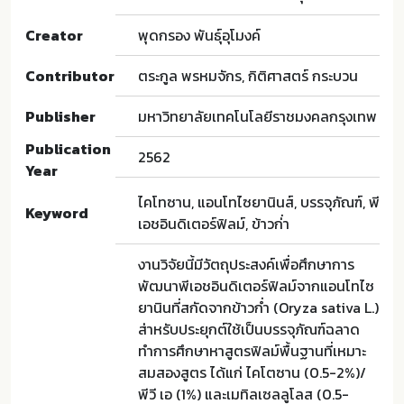
Creator
พุดกรอง พันธุ์อุโมงค์
Contributor
ตระกูล พรหมจักร, กิติศาสตร์ กระบวน
Publisher
มหาวิทยาลัยเทคโนโลยีราชมงคลกรุงเทพ
Publication
2562
Year
ไคโทซาน, แอนโทไซยานินส์, บรรจุภัณฑ์, พี
Keyword
เอชอินดิเตอร์ฟิลม์, ข้าวก่่า
งานวิจัยนี้มีวัตถุประสงค์เพื่อศึกษาการ
พัฒนาพีเอชอินดิเตอร์ฟิลม์จากแอนโทไซ
ยานินที่สกัดจากข้าวก่ำ (Oryza sativa L.)
ส่าหรับประยุกต์ใช้เป็นบรรจุภัณฑ์ฉลาด
ทำการศึกษาหาสูตรฟิลม์พื้นฐานที่เหมาะ
สมสองสูตร ได้แก่ ไคโตซาน (0.5-2%)/
พีวี เอ (1%) และเมทิลเซลลูโลส (0.5-