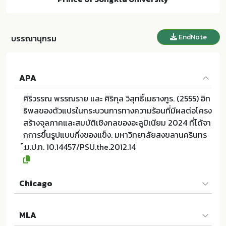
EndNote
บรรณานุกรม
APA
ศิริวรรณ พรรณราย และ ศิริกุล วิสุทธิ์เมธางกูร. (2555) อิท
ธิพลของตัวแปรในกระบวนการทางความร้อนที่มีผลต่อโครง
สร้างจุลภาคและสมบัติเชิงกลของอะลูมิเนียม 2024 ที่ได้จา
กการขึ้นรูปแบบกึ่งของแข็ง. มหาวิทยาลัยสงขลานครินทร
์:ม.ป.ท. 10.14457/PSU.the.2012.14
Chicago
ศิริวรรณ พรรณราย และ ศิริกุล วิสุทธิ์เมธางกูร. 2555. อิทธิ
MLA
พลของตัวแปรในกระบวนการทางความร้อนที่มีผลต่อโครง