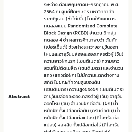
ระหว่างเดือนพฤษภาคม-กรกฎาคม พ.ศ.
2564 ณ ศูนย์ฝึกเกษตร มหาวิทยาลัย
ราชภัฏเลย (ซำไก่เขี่ย) โดยใช้แผนการ
ทดลองแบบ Randomized Complete
Block Design (RCBD) จำนวน 6 กลุ่ม
ทดลอง 4 ซ้ำ ผลการศึกษาพบว่า ต้นหัก
(เปอร์เซ็นต์) ช่วงห่างระหว่างอายุวันออก
ไหมและอายุวันปล่อยละอองเกสรตัวผู้ (วัน)
ความยาวฝักแรก (เซนติเมตร) ความยาว
ส่วนที่ไม่ติดเมล็ด (เซนติเมตร) และจำนวน
แถว (แถวต่อฝัก) ไม่มีความแตกต่างทาง
สถิติ ในขณะที่ความสูงของต้น
(เซนติเมตร) ความสูงของฝัก (เซนติเมตร)
Abstract
อายุวันปล่อยละอองเกสรตัวผู้ (วัน) อายุวัน
ออกไหม (วัน) จำนวนฝักต่อต้น (ฝัก) น้ำ
หนักฝักทั้งเปลือกต่อต้น (กรัมต่อต้น) น้ำ
หนักฝักทั้งเปลือกต่อแปลง (กิโลกรัมต่อ
แปลง) ผลผลิตทั้งเปลือกต่อไร่ (กิโลกรัม
ต่อไร่) และผลผลิตปอกเปลือกต่อไร่