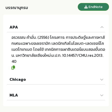
EndNote
บรรณานุกรม
APA
อรวรรณ คำมั่น. (2556) โครงการ: การประดิษฐ์และการหาลั
กษณะเฉพาะของเซรามิก เลดนิกเกิลไนโอเบต-เลดเซอร์โค
เนตไทเทเนต โดยใช้ เทคนิคการเผาซินเตอร์แบบสองขั้นตอ
น. มหาวิทยาลัยเชียงใหม่:ม.ป.ท. 10.14457/CMU.res.2013.
40
Chicago
อรวรรณ คำมั่น. 2556. โครงการ: การประดิษฐ์และการหาลั
MLA
กษณะเฉพาะของเซรามิก เลดนิกเกิลไนโอเบต-เลดเซอร์โค
เนตไทเทเนต โดยใช้ เทคนิคการเผาซินเตอร์แบบสองขั้นตอ
อรวรรณ คำมั่น. โครงการ: การประดิษฐ์และการหาลักษณะเ
น. ม.ป.ท.:มหาวิทยาลัยเชียงใหม่; 10.14457/CMU.res.2013.
ฉพาะของเซรามิก เลดนิกเกิลไนโอเบต-เลดเซอร์โคเนตไทเ