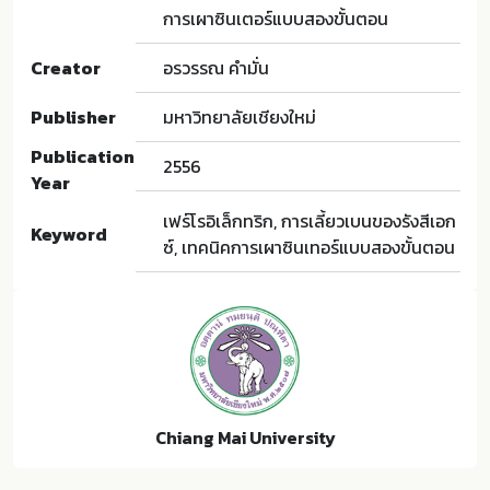
การเผาซินเตอร์แบบสองขั้นตอน
Creator
อรวรรณ คำมั่น
Publisher
มหาวิทยาลัยเชียงใหม่
Publication
2556
Year
เฟร์โรอิเล็กทริก, การเลี้ยวเบนของรังสีเอก
Keyword
ซ์, เทคนิคการเผาซินเทอร์แบบสองขั้นตอน
Chiang Mai University