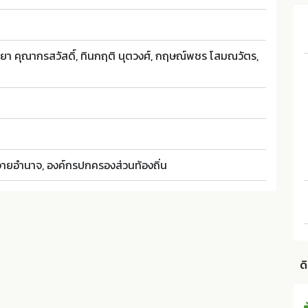
ษยา คุณากรสวัสดิ์, ทินกฤติ นุตวงศ์, กฤษณ์พชร โสมณวัตร,
ายอำนาจ, องค์กรปกครองส่วนท้องถิ่น
ด