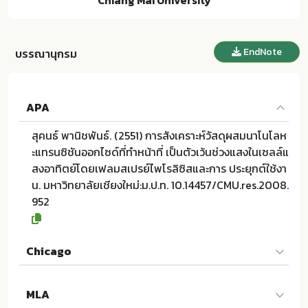
Chiang Mai University
EndNote
บรรณานุกรม
APA
สุคนธ์ พานิชพันธ์. (2551) การสังเคราะห์วัสดุผสมนาโนโลห
ะแทรนซิชันออกไซด์ที่ทำหน้าที่ เป็นตัวเว้นช่วงแสงในเซลล์แ
สงอาทิตย์โดยเฟลมสเปรย์ไพโรลิซิสและการ ประยุกต์ใช้งา
น. มหาวิทยาลัยเชียงใหม่:ม.ป.ท. 10.14457/CMU.res.2008.
952
Chicago
สุคนธ์ พานิชพันธ์. 2551. การสังเคราะห์วัสดุผสมนาโนโลหะ
MLA
แทรนซิชันออกไซด์ที่ทำหน้าที่ เป็นตัวเว้นช่วงแสงในเซลล์แ