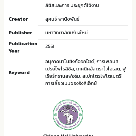
ลิซิสและการ ประยุกต์ใช้งาน
Creator
สุคนธ์ พานิชพันธ์
Publisher
มหาวิทยาลัยเชียงใหม่
Publication
2551
Year
อนุภาคนาโนซิงก์ออกไซด์, การเฟลมส
เปรย์ไพโรลิซิส, เทคนิคอัลตราไวโอเลต, ฟู
Keyword
เรียร์ทรานสฟอร์ม, สเปกโตรโฟโตเมตรี,
การเลี้ยวเบนของรังสีเอ็กซ์