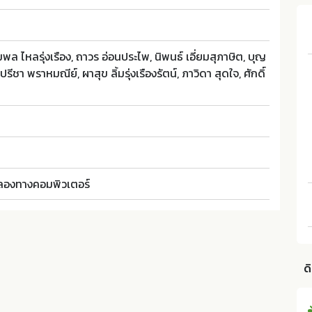
พล ไหลรุ่งเรือง, ถาวร อ่อนประไพ, นิพนธ์ เอี่ยมสุภาษิต, บุญ
 ปรีชา พราหมณีย์, ผาสุข ลิ้มรุ่งเรืองรัตน์, ภาวิดา สุดใจ, ศักดิ์
ำลองทางคอมพิวเตอร์
ด