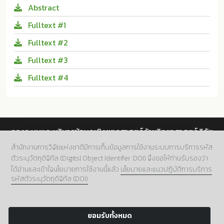
Abstract
Fulltext #1
Fulltext #2
Fulltext #3
Fulltext #4
กองระบบและบริหารข้อมูลเชิงยุทธศาสตร์ด้านวิทยาศาสตร์ วิจัย
และนวัตกรรม สำนักงานการวิจัยแห่งชาติ (วช.)
สำนักงานการวิจัยแห่งชาติมีการเก็บข้อมูลการใช้งานระบบการบริการรหัส
ตัวระบุวัตถุดิจิทัล (Digitsl Object Identifer: DOI) จึงขอให้ท่านรับรองว่า
ที่อยู่.
196 ถนนพหลโยธิน แขวงลาดยาว เขตจตุจักร กทม.
ได้อ่านและเข้าใจนโยบายการใช้งานนี้แล้ว
นโยบายและแนวปฏิบัติการบริการ
10900
รหัสตัวระบุวัตถุดิจิทัล (DOI)
เบอร์โทร.
02 5612445 ต่อ 705
อีเมล์.
doi@nrct.go.th
ยอมรับทั้งหมด
Copyright 2024 NRCT:Digital Object Identifier.