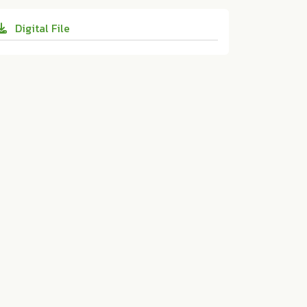
ฏเชียงใหม่:ม.ป.ท. 2020. 10.14456/rcmrj.202
Digital File
0.13