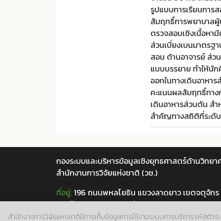
รูปแบบการเรียนการส
สัมฤทธิ์การพยาบาลผู้
ตรวจสอบเชิงเนื้อหามีค่
ส่วนเบี่ยงเบนมาตรฐาน
สอน ด้านอาจารย์ ส่ว
แบบบรรยาย ทำให้นักศึ
ออกในทางเดินอาหารส่
คะแนนผลสัมฤทธิ์ทางกา
เดินอาหารส่วนต้น สำห
สำคัญทางสถิติที่ระดับ
กองระบบและบริหารข้อมูลเชิงยุทธศาสตร์ด้านวิทยาศ
สำนักงานการวิจัยแห่งชาติ (วช.)
ที่อยู่.
196 ถนนพหลโยธิน แขวงลาดยาว เขตจตุจักร
เบอร์โทร.
02 5612445 ต่อ 705
อีเมล์.
doi@nrct.go.th
สำนักงานการวิจัยแห่งชาติมีการเก็บข้อมูลการใช้งานระบบการบริการรหัสตัวระบุวัต