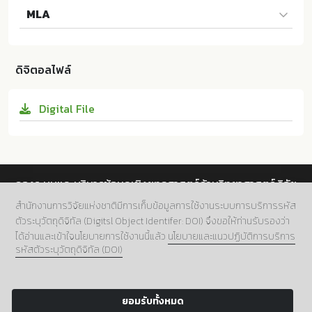
MLA
rning for Urban Societys Well-being". Journal of Ur
ban Culture Research 30 (2025):221-239. 10.14456/j
Pholprasert และผู้แต่งคนอื่นๆ. Creative Thai Art Lear
ucr.2025.14
ning for Urban Societys Well-being. Faculty of Fine
ดิจิตอลไฟล์
and Applied Arts Chulalongkorn University:ม.ป.ท. 2
025. 10.14456/jucr.2025.14
Digital File
กองระบบและบริหารข้อมูลเชิงยุทธศาสตร์ด้านวิทยาศาสตร์ วิจัย
และนวัตกรรม สำนักงานการวิจัยแห่งชาติ (วช.)
สำนักงานการวิจัยแห่งชาติมีการเก็บข้อมูลการใช้งานระบบการบริการรหัส
ตัวระบุวัตถุดิจิทัล (Digitsl Object Identifer: DOI) จึงขอให้ท่านรับรองว่า
ที่อยู่.
196 ถนนพหลโยธิน แขวงลาดยาว เขตจตุจักร กทม.
ได้อ่านและเข้าใจนโยบายการใช้งานนี้แล้ว
นโยบายและแนวปฏิบัติการบริการ
10900
รหัสตัวระบุวัตถุดิจิทัล (DOI)
เบอร์โทร.
02 5612445 ต่อ 705
อีเมล์.
doi@nrct.go.th
ยอมรับทั้งหมด
Copyright 2024 NRCT:Digital Object Identifier.