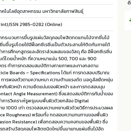
ด
คโนโลยีอุตสาหกรรม มหาวิทยาลัยกาฬสินธุ์
int),ISSN 2985-0282 (Online)
กษากระบวนการขึ้นรูปแผ่นวัสดุคอมโพสิตทดแทนไม้จากชิ้นไม้
ิ่นขึ้นรูปโดยใช้อีพ็อกซีเรซิ่นเป็นตัวประสานให้ติดกันภายใต้
การศึกษาสูตรและอัตราส่วนผสมของวัสดุ คือ อีพ็อกซีเรซิ่น
ซ็นต์โดยน้ำหนัก ที่ความหนาแน่น 500, 700 และ 900
ก์เมตร ทำการทดสอบสมบัติทางกายภาพและทางกลตาม
icle Boards – Specifications ได้แก่ การทดสอบปริมาณ
้ำ การพองตัวตามความหนา ความต้านแรงดัด มอดูลัสยืดหยุ่น
ากกับผิวหน้า ความยึดแน่นของผิวหน้า และการทดสอบมุม
ontact Angle Measurement) ซึ่งแสดงสมบัติการกันน้ำของ
ทำการวิเคราะห์รูพรุนบนพื้นผิวด้วยกล้อง Digital
าย 1000 เท่า ตรวจสอบความหยาบผิวด้วยวิธีการประมวลผล
e Roughness) พร้อมทั้ง ทดสอบความทนทานของพื้นผิว
rasion Resistance) เพื่อทดสอบความคงทนของพื้นผิว ซึ่ง
รถสร้างวัสดุคอมโพสิตชนิดใหม่ขึ้นมาแทนแผ่นชิ้นไม้อัด