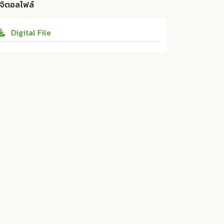
ลยีอุตสาหกรรม มหาวิทยาลัยกาฬสินธุ์ 3 (202
ิจิตอลไฟล์
ผ่นวัสดุคอมโพสิตทดแทนไม้จากชิ้นไม้ยางพารา
5):1-16. 10.14456/jeit.2025.16
กับอีพ็อกซีเรซิ่น. Faculty of Engineering an
Digital File
d Industrial Technology, Kalasin Universit
y:ม.ป.ท. 2025. 10.14456/jeit.2025.16