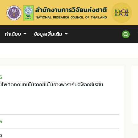
ทำเนียบ
ข้อมูลเพิ่มเติม
6
โพสิตทดแทนไม้จากชิ้นไม้ยางพารากับอีพ็อกซีเรซิ่น
6
ง