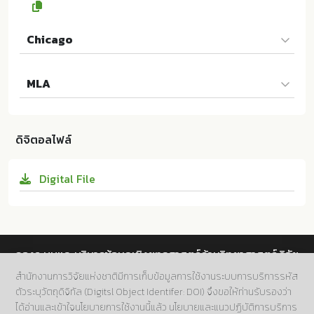
Chicago
นภดล ร่มโพธิ์. "Magic Words". วารสารบริหารธุรกิจ JBA
MLA
47 (2024):95. 10.14456/jba.2024.5
นภดล ร่มโพธิ์. Magic Words. คณะพาณิชยศาสตร์และกา
รบัญชี มหาวิทยาลัยธรรมศาสตร์:ม.ป.ท. 2024. 10.14456/j
ดิจิตอลไฟล์
ba.2024.5
Digital File
กองระบบและบริหารข้อมูลเชิงยุทธศาสตร์ด้านวิทยาศาสตร์ วิจัย
และนวัตกรรม สำนักงานการวิจัยแห่งชาติ (วช.)
สำนักงานการวิจัยแห่งชาติมีการเก็บข้อมูลการใช้งานระบบการบริการรหัส
ตัวระบุวัตถุดิจิทัล (Digitsl Object Identifer: DOI) จึงขอให้ท่านรับรองว่า
ที่อยู่.
196 ถนนพหลโยธิน แขวงลาดยาว เขตจตุจักร กทม.
ได้อ่านและเข้าใจนโยบายการใช้งานนี้แล้ว
นโยบายและแนวปฏิบัติการบริการ